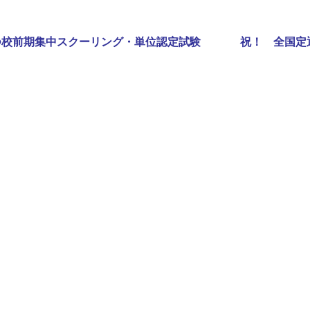
Next
つ校前期集中スクーリング・単位認定試験
祝！ 全国定
post: