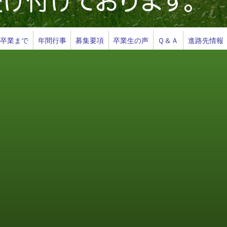
ら卒業まで
年間行事
募集要項
卒業生の声
Ｑ＆Ａ
進路先情報