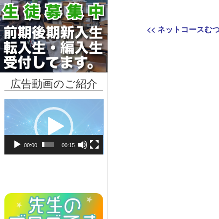
投
Previous
<<
ネットコースむ
稿
post:
ナ
ビ
広告動画のご紹介
ゲ
動
画
ー
プ
シ
レ
00:00
00:15
ー
ョ
ヤ
ン
ー