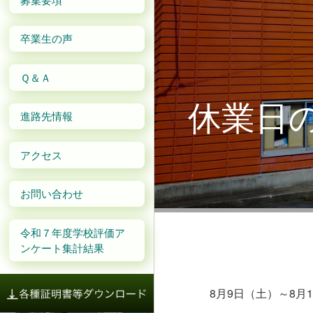
卒業生の声
Ｑ＆Ａ
休業日
進路先情報
アクセス
お問い合わせ
令和７年度学校評価ア
ンケート集計結果
8月9日（土）～8月