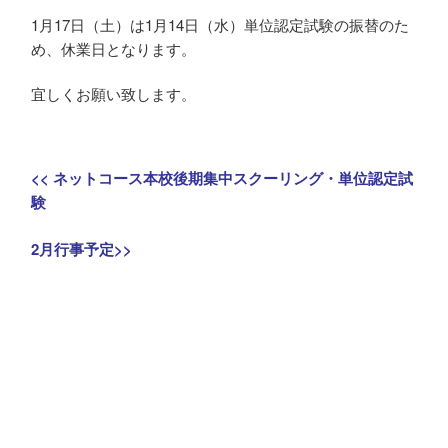
1月17日（土）は1月14日（水）単位認定試験の振替のた
め、休業日となります。
宜しくお願い致します。
投
Previous
<<
ネットコース本校後期集中スクーリング・単位認定試
稿
post:
験
ナ
Next
2月行事予定
>>
post:
ビ
ゲ
ー
シ
ョ