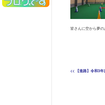
皆さんに空から夢の
投
Previous
<<
【進路】令和3年
稿
post:
ナ
ビ