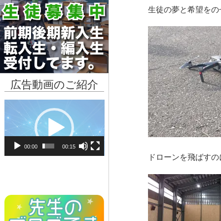
生徒の夢と希望をの
広告動画のご紹介
動
画
プ
レ
00:00
00:15
ー
ドローンを飛ばすの
ヤ
ー