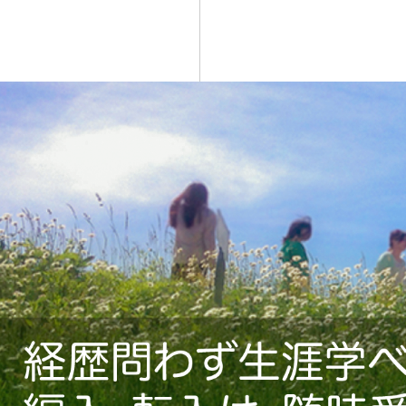
ゲ
ー
シ
ョ
ン