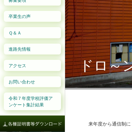
卒業生の声
Ｑ＆Ａ
進路先情報
ドロ～
アクセス
お問い合わせ
令和７年度学校評価ア
ンケート集計結果
来年度から通信制に