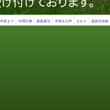
ら卒業まで
年間行事
募集要項
卒業生の声
Ｑ＆Ａ
進路先情報