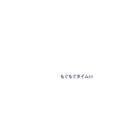
Next
もぐもぐタイム
>>
post: