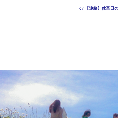
投
Previous
<<
【連絡】休業日
稿
post:
ナ
ビ
ゲ
ー
シ
ョ
ン