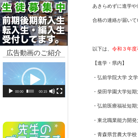
【進路
あきらめずに進学や
合格の連絡が届いて
路合格
以下は、
令和３年度
広告動画のご紹介
【進学・県内】
動
画
・弘前学院大学 文学
プ
レ
・柴田学園大学短期
00:00
00:15
ー
ヤ
・弘前医療福祉短期大
ー
・東北職業能力開発
・青森県営農大学校