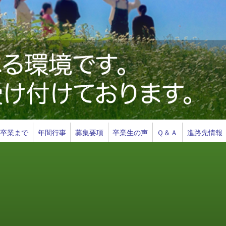
ら卒業まで
年間行事
募集要項
卒業生の声
Ｑ＆Ａ
進路先情報