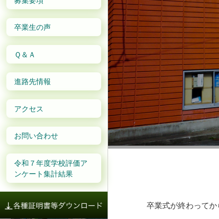
卒業生の声
Ｑ＆Ａ
進路先情報
アクセス
お問い合わせ
令和７年度学校評価ア
ンケート集計結果
卒業式が終わってか