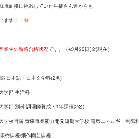
】令和3年度卒業生 
就職面接に挑戦していた生徒さん達からも、
います！！
状況
卒業生の進路合格状況
です。（※3月25日(金)現在）
部 日本語・日本文学科(2名)
大学部 生活科
学部 別科 調理師養成・1年課程(2名)
大学校附属 青森職業能力開発短期大学校 電気エネルギー制御
 果樹課程/畑作園芸課程