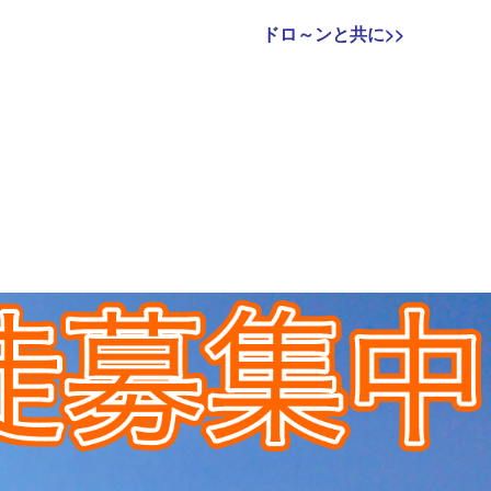
Next
ドロ～ンと共に
>>
post: