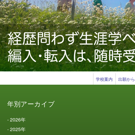
学校案内
出願か
年別アーカイブ
2026
年
2025
年