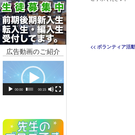
投
Previous
<<
ボランティア活
広告動画のご紹介
稿
post:
動
ナ
画
ビ
プ
レ
ゲ
00:00
00:15
ー
ー
ヤ
ー
シ
ョ