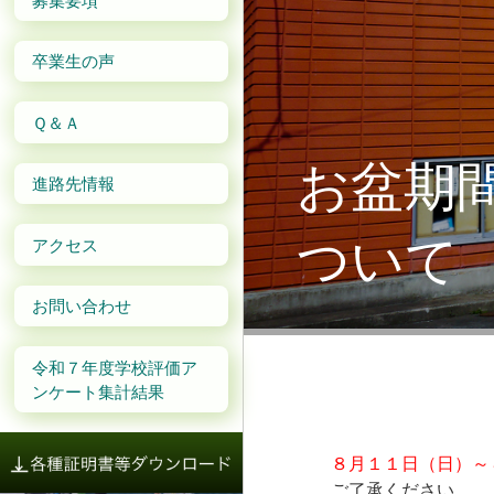
卒業生の声
Ｑ＆Ａ
お盆期
進路先情報
ついて
アクセス
お問い合わせ
令和７年度学校評価ア
ンケート集計結果
８月１１日（日）～
ご了承ください。