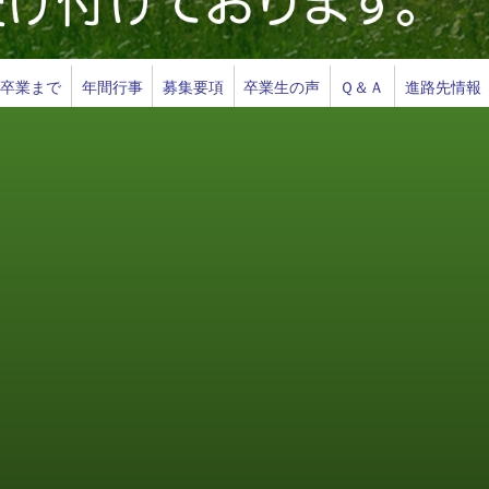
ら卒業まで
年間行事
募集要項
卒業生の声
Ｑ＆Ａ
進路先情報