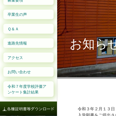
卒業生の声
Ｑ＆Ａ
お知ら
進路先情報
アクセス
お問い合わせ
令和７年度学校評価ア
ンケート集計結果
令和３年２月１３日
入学願書をご提出さ