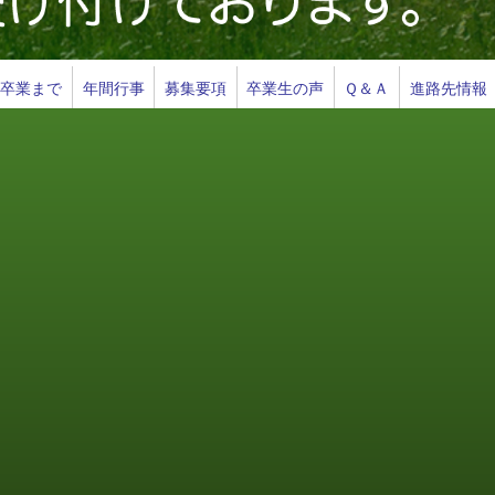
ら卒業まで
年間行事
募集要項
卒業生の声
Ｑ＆Ａ
進路先情報