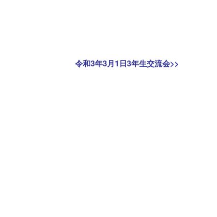
Next
令和3年3月1日3年生交流会
>>
post: