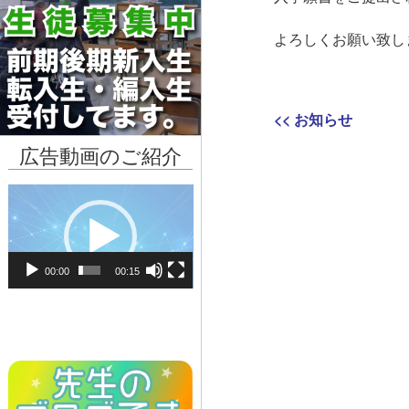
よろしくお願い致し
投
Previous
<<
お知らせ
稿
post:
広告動画のご紹介
ナ
動
ビ
画
プ
ゲ
レ
00:00
00:15
ー
ー
ヤ
シ
ー
ョ
ン