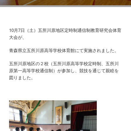
五所川原地区定通体育大会
10月7日（土）五所川原地区定時制通信制教育研究会体育
大会が、
青森県立五所川原高等学校体育館にて実施されました。
五所川原地区の２校（五所川原高等学校定時制、五所川
原第一高等学校通信制）が参加し、競技を通じて親睦を
図りました。