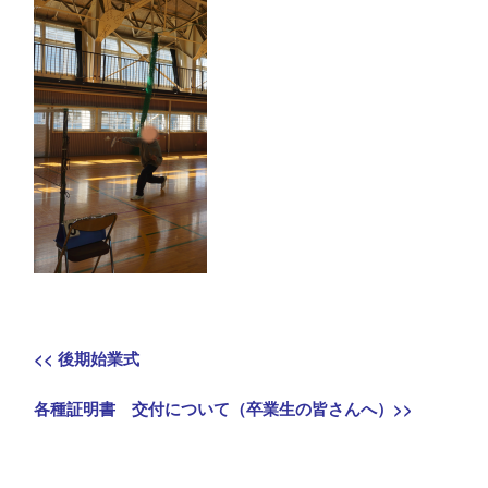
投
Previous
<<
後期始業式
稿
post:
Next
各種証明書 交付について（卒業生の皆さんへ）
>>
ナ
post:
ビ