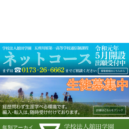
ゲ
ー
シ
ョ
ン
年別アーカイ