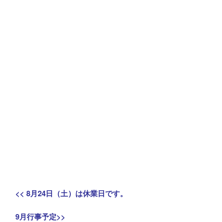
投
Previous
<<
8月24日（土）は休業日です。
稿
post:
Next
9月行事予定
>>