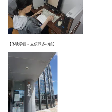
【体験学習～立佞武多の館】