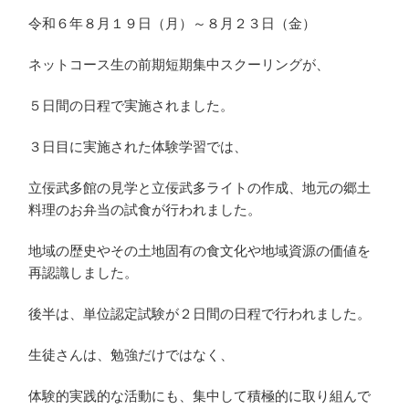
令和６年８月１９日（月）～８月２３日（金）
ネットコース生の前期短期集中スクーリングが、
５日間の日程で実施されました。
３日目に実施された体験学習では、
立佞武多館の見学と立佞武多ライトの作成、地元の郷土
料理のお弁当の試食が行われました。
地域の歴史やその土地固有の食文化や地域資源の価値を
夏季ネットコース集中スクー
再認識しました。
リング
後半は、単位認定試験が２日間の日程で行われました。
生徒さんは、勉強だけではなく、
体験的実践的な活動にも、集中して積極的に取り組んで