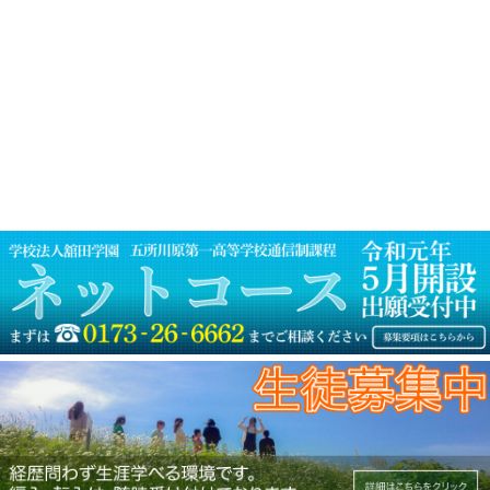
ナ
post:
ビ
ゲ
ー
シ
ョ
ン