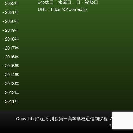
※公休日：水曜日、日・祝祭日
2022
年
URL：
https://51corr.ed.jp
2021
年
2020
年
2019
年
2018
年
2017
年
2016
年
2015
年
2014
年
2013
年
2012
年
2011
年
Copyright(C)五所川原第一高等学校通信制課程. All Rights
Reserved.