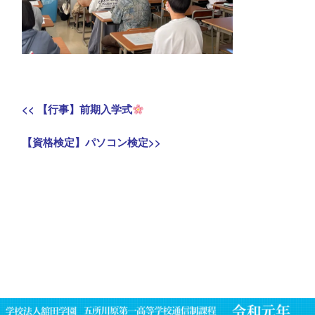
投
Previous
<<
【行事】前期入学式
稿
post:
Next
【資格検定】パソコン検定
>>
ナ
post:
ビ
ゲ
ー
シ
ョ