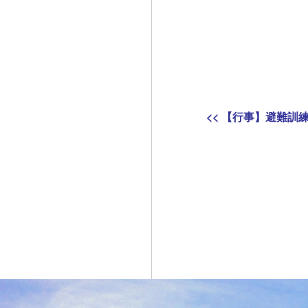
投
Previous
<<
【行事】避難訓
稿
post:
ナ
ビ
ゲ
ー
シ
ョ