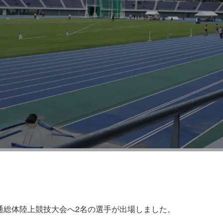
】定通総体〈陸上〉
定通総体陸上競技大会へ2名の選手が出場しました。