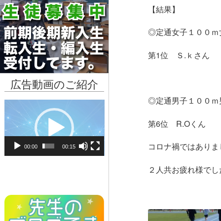
【結果】
◎定通女子１００ｍ
第1位 Ｓ.ｋさん
広告動画のご紹介
◎定通男子１００ｍ
動
画
第6位 R.Oくん
プ
レ
コロナ禍ではありま
00:00
00:15
ー
ヤ
２人共お疲れ様でし
ー