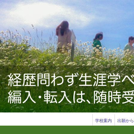
ン
学校案内
出願か