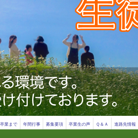
ら卒業まで
年間行事
募集要項
卒業生の声
Ｑ＆Ａ
進路先情報