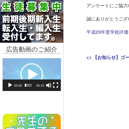
アンケートにご協力
誠にありがとうござ
平成29年度学校評
広告動画のご紹介
投
Previous
<<
【お知らせ】ゴ
動
稿
post:
画
ナ
プ
レ
ビ
00:00
00:15
ー
ヤ
ゲ
ー
ー
シ