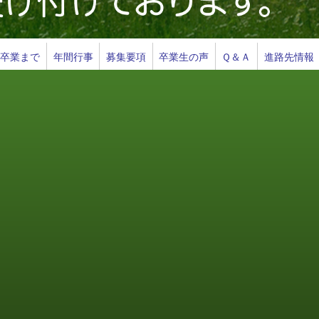
ら卒業まで
年間行事
募集要項
卒業生の声
Ｑ＆Ａ
進路先情報