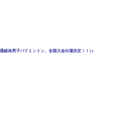
xt
通総体男子バドミントン、全国大会出場決定！！
>>
st: