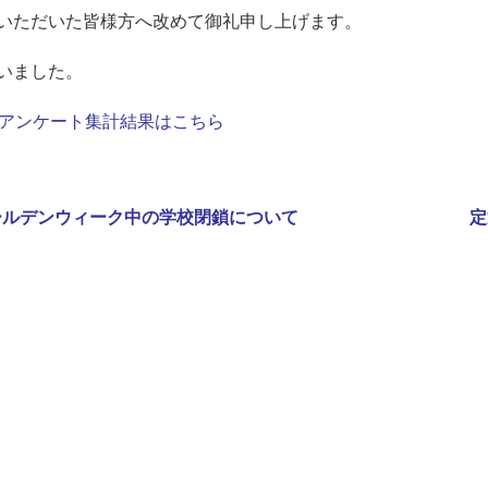
いただいた皆様方へ改めて御礼申し上げます。
いました。
価アンケート集計結果はこちら
Ne
ールデンウィーク中の学校閉鎖について
定
po