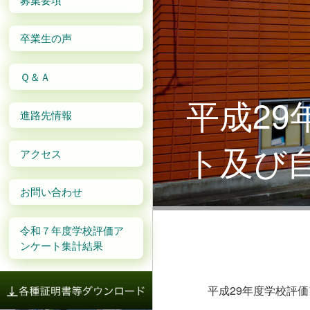
卒業生の声
Ｑ＆Ａ
平成2
進路先情報
ト及び
アクセス
お問い合わせ
令和７年度学校評価ア
ンケート集計結果
平成29年度学校評