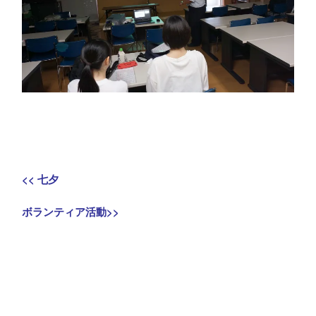
投
Previous
<<
七夕
稿
post:
Next
ボランティア活動
>>
ナ
post:
ビ
ゲ
ー