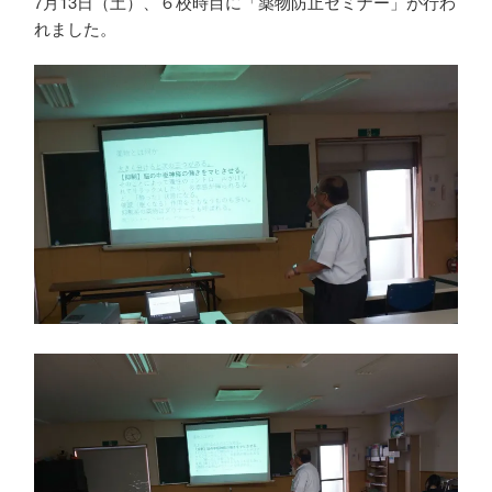
7月13日（土）、６校時目に「薬物防止セミナー」が行わ
薬物防止セミナー
れました。