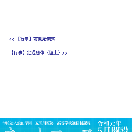
投
Previous
<<
【行事】前期始業式
稿
post:
Next
【行事】定通総体〈陸上〉
>>
ナ
post:
ビ
ゲ
ー
シ
ョ
ン