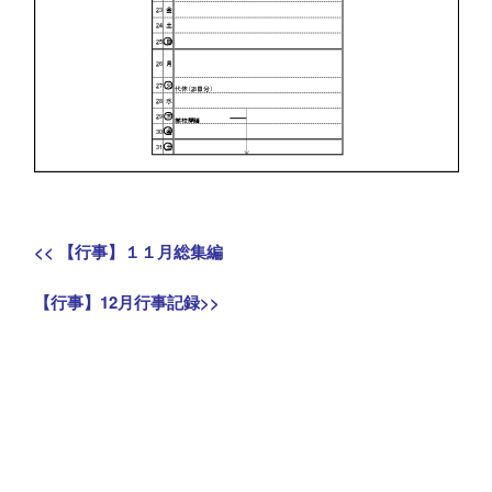
投
Previous
<<
【行事】１１月総集編
稿
post:
Next
【行事】12月行事記録
>>
ナ
post:
ビ
ゲ
ー