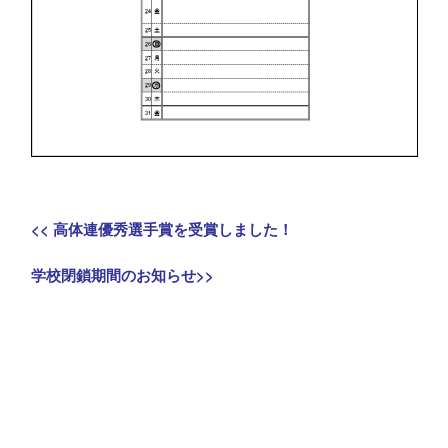
投
Previous
<<
高体連優秀選手賞を受賞しました！
稿
post:
Next
学校閉鎖期間のお知らせ
>>
ナ
post:
ビ
ゲ
ー