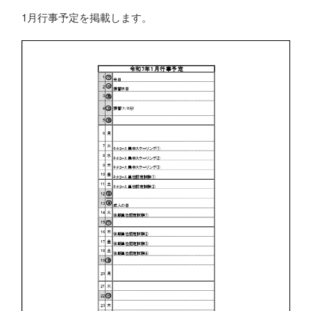
1月行事予定
1月行事予定を掲載します。