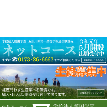
ゲ
ー
シ
ョ
ン
年別アーカイ