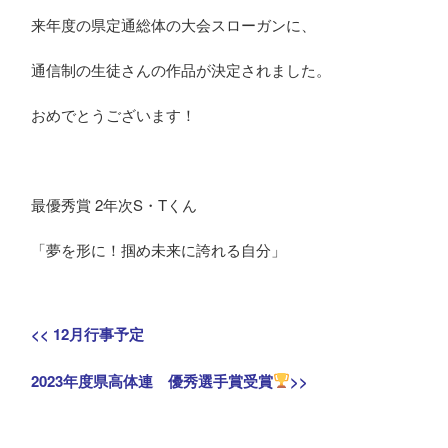
ローガンに選ばれました
来年度の県定通総体の大会スローガンに、
通信制の生徒さんの作品が決定されました。
おめでとうございます！
最優秀賞 2年次S・Tくん
「夢を形に！掴め未来に誇れる自分」
投
Previous
<<
12月行事予定
稿
post:
Next
2023年度県高体連 優秀選手賞受賞
>>
ナ
post:
ビ