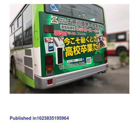
投
Published in
1623835195964
稿