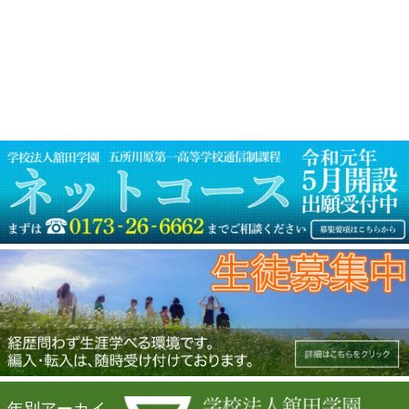
ナ
ビ
ゲ
ー
シ
ョ
ン
年別アーカイ