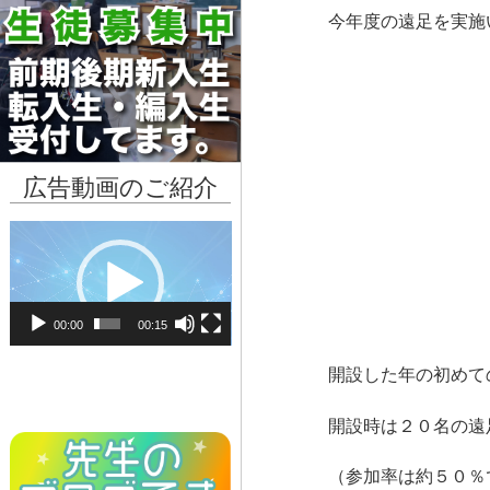
今年度の遠足を実施
広告動画のご紹介
動
画
プ
レ
00:00
00:15
ー
ヤ
開設した年の初めて
ー
開設時は２０名の遠
（参加率は約５０％