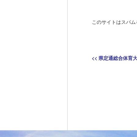
このサイトはスパムを
投
Previous
<<
県定通総合体育
稿
post:
ナ
ビ
ゲ
ー
シ