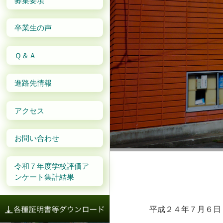
卒業生の声
Ｑ＆Ａ
進路先情報
アクセス
お問い合わせ
令和７年度学校評価ア
ンケート集計結果
平成２
平成２４年７月６日