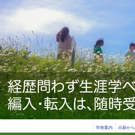
ョ
ン
学校案内
出願か