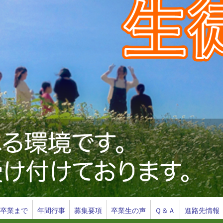
ら卒業まで
年間行事
募集要項
卒業生の声
Ｑ＆Ａ
進路先情報