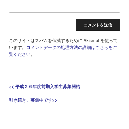
このサイトはスパムを低減するために Akismet を使って
います。
コメントデータの処理方法の詳細はこちらをご
覧ください
。
投
Previous
<<
平成２６年度前期入学生募集開始
稿
post:
Next
引き続き、募集中です
>>
ナ
post:
ビ