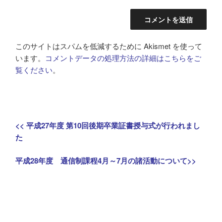
このサイトはスパムを低減するために Akismet を使って
います。
コメントデータの処理方法の詳細はこちらをご
覧ください
。
投
Previous
<<
平成27年度 第10回後期卒業証書授与式が行われまし
稿
post:
た
ナ
Next
平成28年度 通信制課程4月～7月の諸活動について
>>
post:
ビ
ゲ
ー